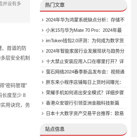
造并设有多
热门文章
2024年华为鸿蒙系统缺点分析：存储不
足、界面单调、资源消耗大、安全性漏洞
小米15与华为Mate 70 Pro：2024年最
受关注的旗舰手机对比分析
imToken钱包2.0评测：为何成为数字货
键、首道的防
币投资者的首选安全钱包？
2024年智能家居行业发展现状与趋势分
助多层安全机制
析：物联网、云计算、人工智能推动市场
十大禁止安装应用入口在哪里打开？详
。
快速增长
细解答与实用解决方案
萤石网络2024春季新品发布会：视频通
话摄像机S10等多款智能家居产品重磅发
胖东来小程序店铺每日上货时间曝光：
得“密码管理”
布
上午9点准时抢购，掌握这些技巧轻松购
荣耀手机如何退出安全模式？详细步骤
长度至少 8
得心仪商品
与原因解析
香港众安银行引领亚洲金融科技新篇
的实用诀窍，务
章：首家提供加密货币交易服务的数字银
日本十大数字资产交易平台推荐：欧易
行
app、ADAF、BBC等提供币币交易与超
站点信息
稳定性合约