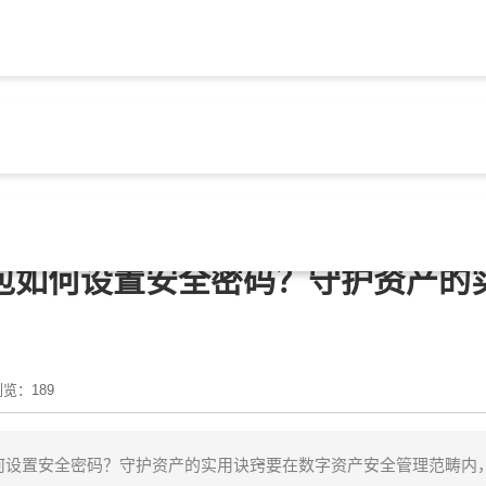
钱包下载安卓版
> 文章正文
方钱包如何设置安全密码？守护资产的
览：189
包如何设置安全密码？守护资产的实用诀窍要在数字资产安全管理范畴内