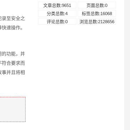
文章总数:9651
页面总数:0
分类总数:4
标签总数:16068
记录至安全之
评论总数:0
浏览总数:2128656
够快速操作。
用的功能，并
不符合要求而
故事并且将相