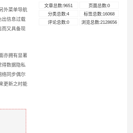
文章总数:9651
页面总数:0
，另外菜单导航
分类总数:4
标签总数:16068
免出信息过载
评论总数:0
浏览总数:2128656
洁而又具备现
方面亦拥有显著
觉得数据隐私
网络同步偶尔
未来更新之时能