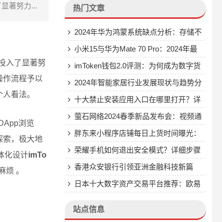
著努力...
热门文章
2024年华为鸿蒙系统缺点分析：存储不
足、界面单调、资源消耗大、安全性漏洞
小米15与华为Mate 70 Pro：2024年最
面投入了显著努
受关注的旗舰手机对比分析
imToken钱包2.0评测：为何成为数字货
操作流程予以
币投资者的首选安全钱包？
2024年智能家居行业发展现状与趋势分
个人看法。
析：物联网、云计算、人工智能推动市场
十大禁止安装应用入口在哪里打开？详
快速增长
细解答与实用解决方案
萤石网络2024春季新品发布会：视频通
App浏览
话摄像机S10等多款智能家居产品重磅发
胖东来小程序店铺每日上货时间曝光：
探索，极大地
布
上午9点准时抢购，掌握这些技巧轻松购
荣耀手机如何退出安全模式？详细步骤
体化设计
imTo
得心仪商品
与原因解析
香港众安银行引领亚洲金融科技新篇
麻烦 。
章：首家提供加密货币交易服务的数字银
日本十大数字资产交易平台推荐：欧易
行
app、ADAF、BBC等提供币币交易与超
站点信息
稳定性合约