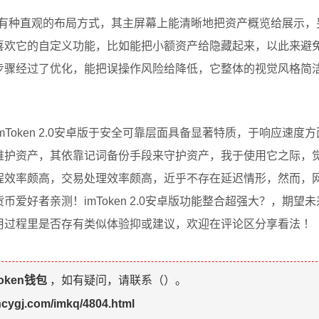
 2.0有种直观的布局方式，其主屏幕上能清晰地把资产概览给展示
喜欢它的自定义功能，比如能把小额资产给隐藏起来，以此来避
步骤经过了优化，能把误操作风险给降低，它整体的视觉风格简
Token 2.0安卓版于安全可靠层面具备显著特质，于响应速度
维护资产，其依靠记词备份手段来守护资产，我于使用它之际，
程效率颇高，交易处理效率颇高，近乎不存在延迟情形，然而，
爱好者亲测！imToken 2.0安卓版功能整合超强大？，期望
用过程里是否存有类似体验抑或建议，欢迎在评论区分享看法 ！
token钱包
，如有疑问，请联系（
）。
hcygj.com/imkq/4804.html