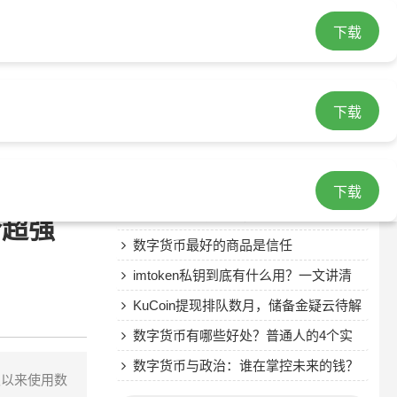
下载
最近发表
数字货币期货股：普通人怎么分一杯
下载
羹？
沧州数字货币支付公司：正规牌照与合
规服务指南
群岛数字货币真的安全吗？揭秘背后的
真实风险
数字货币买理财：普通人能赚稳收益
下载
吗？
数字货币发放最新消息：2026年最新进
合超强
展与领取指南
数字货币最好的商品是信任
imtoken私钥到底有什么用？一文讲清
楚
KuCoin提现排队数月，储备金疑云待解
数字货币有哪些好处？普通人的4个实
际优势
数字货币与政治：谁在掌控未来的钱？
久以来使用数