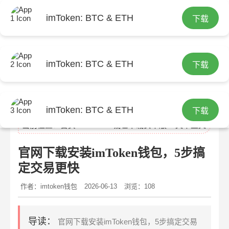
imToken: BTC & ETH
下载
imToken: BTC & ETH
下载
imtoken官网
imToken: BTC & ETH
下载
当前位置：
首页
>
imtoken钱包下载安卓版
> 文章正文
官网下载安装imToken钱包，5步搞
定交易更快
作者：imtoken钱包
2026-06-13
浏览：108
导读：
官网下载安装imToken钱包，5步搞定交易