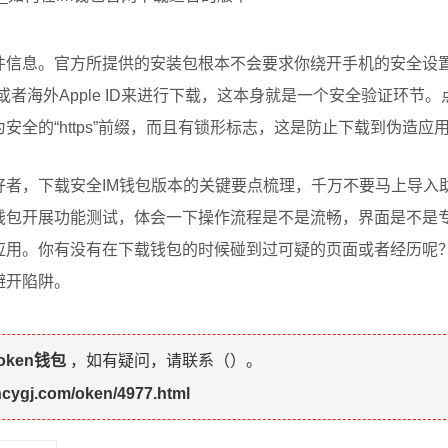
信息。官方所提供的安装包根本不会要求你绕开手机的安全设置
ght或者海外Apple ID来进行下载，这本身就是一个安全验证环节
安全的“https”前缀，而且有锁形标志，这是防止下载到伪造应
好者，下载安全IM钱包版本的关键要点梳理，千万不要马上导入
钱包开展功能测试，体会一下操作流程是不是流畅，界面是不是
应用。你有没有在下载钱包的时候碰到过可疑的页面或者经历呢
避开陷阱。
token钱包
，如有疑问，请联系（
）。
shcygj.com/oken/4977.html