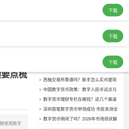
下载
最近发表
数字货币暴跌之后怎么办？老玩家告诉
下载
你真相
eos metamask imtoken EOS钱包怎么
选？MetaMask和ImToken哪个更适合
数字人民币已经来了，中国数字货币政
你？
策全解析
两会热议虚拟数字货币，数字人民币前
下载
景如何
Global数字货币交易所真实体验：安全
键要点梳
吗？手续费如何？
西柚交易所靠谱吗？新手怎么买币提现
安全吗
中国数字货币政策：数字人民币试点与
监管框架
数字货币理财专栏在哪找？这几个渠道
最靠谱
深圳首笔数字货币申领成功 市民亲测全
流程
数字货币倒闭了吗？2026年市场现状解
期使用数字
读