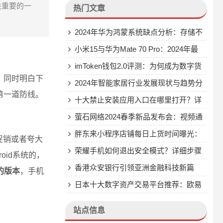
关重要的一
热门文章
2024年华为鸿蒙系统缺点分析：存储不
足、界面单调、资源消耗大、安全性漏洞
小米15与华为Mate 70 Pro：2024年最
受关注的旗舰手机对比分析
imToken钱包2.0评测：为何成为数字货
，同时明白下
币投资者的首选安全钱包？
2024年智能家居行业发展现状与趋势分
第一道防线。
析：物联网、云计算、人工智能推动市场
十大禁止安装应用入口在哪里打开？详
快速增长
细解答与实用解决方案
萤石网络2024春季新品发布会：视频通
话摄像机S10等多款智能家居产品重磅发
胖东来小程序店铺每日上货时间曝光：
促销或者夸大
布
上午9点准时抢购，掌握这些技巧轻松购
荣耀手机如何退出安全模式？详细步骤
oid系统的，
得心仪商品
与原因解析
香港众安银行引领亚洲金融科技新篇
的版本
，手机
章：首家提供加密货币交易服务的数字银
日本十大数字资产交易平台推荐：欧易
行
app、ADAF、BBC等提供币币交易与超
站点信息
稳定性合约