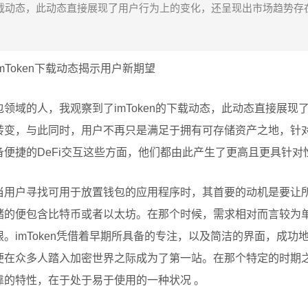
的下载动态，此动态直接展现了用户行为上的变化，还呈现出市场趋势存
Token下载动态揭示用户新期望
领域的人，我观察到了imToken的下载动态，此动态直接展现
转变，与此同时，用户不再只是满足于拥有可存储资产之地，针
便捷的DeFi交互这些方面，他们都由此产生了更高且更具针对
当用户寻找可用于放置钱包的应用程序时，其首要的动机是要让
储的便包含比特币或者以太坊。在那个时候，需求相对而言较为
。imToken凭借着早期所具备的专注，以及简洁的界面，成功
便在众多人踏入加密世界之际成为了第一站。在那个特定的时期
靠的特性，在于处于易于使用的一种状况 。