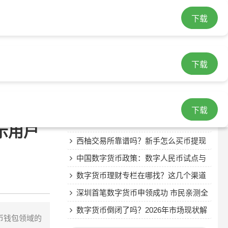
下载
最近发表
数字货币暴跌之后怎么办？老玩家告诉
下载
你真相
eos metamask imtoken EOS钱包怎么
选？MetaMask和ImToken哪个更适合
数字人民币已经来了，中国数字货币政
你？
策全解析
两会热议虚拟数字货币，数字人民币前
下载
景如何
Global数字货币交易所真实体验：安全
示用户
吗？手续费如何？
西柚交易所靠谱吗？新手怎么买币提现
安全吗
中国数字货币政策：数字人民币试点与
监管框架
数字货币理财专栏在哪找？这几个渠道
最靠谱
深圳首笔数字货币申领成功 市民亲测全
流程
数字货币倒闭了吗？2026年市场现状解
币钱包领域的
读