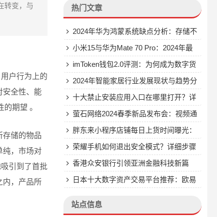
在转变，与
热门文章
2024年华为鸿蒙系统缺点分析：存储不
足、界面单调、资源消耗大、安全性漏洞
小米15与华为Mate 70 Pro：2024年最
受关注的旗舰手机对比分析
imToken钱包2.0评测：为何成为数字货
了用户行为上的
币投资者的首选安全钱包？
2024年智能家居行业发展现状与趋势分
对安全性、能
析：物联网、云计算、人工智能推动市场
十大禁止安装应用入口在哪里打开？详
性的期望 。
快速增长
细解答与实用解决方案
萤石网络2024春季新品发布会：视频通
话摄像机S10等多款智能家居产品重磅发
胖东来小程序店铺每日上货时间曝光：
所存储的物品
布
上午9点准时抢购，掌握这些技巧轻松购
荣耀手机如何退出安全模式？详细步骤
单纯，市场对
得心仪商品
与原因解析
香港众安银行引领亚洲金融科技新篇
地吸引到了首批
章：首家提供加密货币交易服务的数字银
日本十大数字资产交易平台推荐：欧易
之内，产品所
行
app、ADAF、BBC等提供币币交易与超
站点信息
稳定性合约