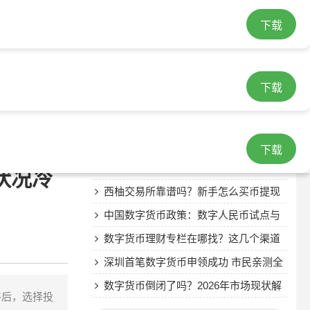
下载
最近发表
数字货币暴跌之后怎么办？老玩家告诉
下载
你真相
eos metamask imtoken EOS钱包怎么
选？MetaMask和ImToken哪个更适合
数字人民币已经来了，中国数字货币政
你？
策全解析
两会热议虚拟数字货币，数字人民币前
下载
景如何
Global数字货币交易所真实体验：安全
状况冷
吗？手续费如何？
西柚交易所靠谱吗？新手怎么买币提现
安全吗
中国数字货币政策：数字人民币试点与
监管框架
数字货币理财专栏在哪找？这几个渠道
最靠谱
深圳首笔数字货币申领成功 市民亲测全
流程
数字货币倒闭了吗？2026年市场现状解
件后，选择投
读