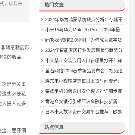
式，以及未
热门文章
2024年华为鸿蒙系统缺点分析：存储不
足、界面单调、资源消耗大、安全性漏洞
小米15与华为Mate 70 Pro：2024年最
受关注的旗舰手机对比分析
imToken钱包2.0评测：为何成为数字货
并非随意就能形
币投资者的首选安全钱包？
2024年智能家居行业发展现状与趋势分
获得的收益。
析：物联网、云计算、人工智能推动市场
十大禁止安装应用入口在哪里打开？详
快速增长
细解答与实用解决方案
萤石网络2024春季新品发布会：视频通
话摄像机S10等多款智能家居产品重磅发
胖东来小程序店铺每日上货时间曝光：
，这是至关重
布
上午9点准时抢购，掌握这些技巧轻松购
荣耀手机如何退出安全模式？详细步骤
贷这些必要花
得心仪商品
与原因解析
香港众安银行引领亚洲金融科技新篇
他人投入过多
章：首家提供加密货币交易服务的数字银
日本十大数字资产交易平台推荐：欧易
行
app、ADAF、BBC等提供币币交易与超
站点信息
资金。要仔细
稳定性合约