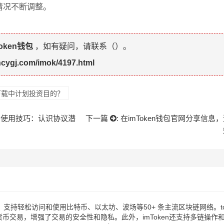
情况不断调整。
token钱包
，如有疑问，请联系（
）。
hcygj.com/imok/4197.html
网下载中计划投资目的？
能合约使用技巧：认识协议潜
下一篇
:
在imToken钱包官网分享信息
易用，支持轻松访问和使用比特币、以太坊、波场等50+ 条主流区块链网络。
币交易，增强了交易的安全性和隐私。此外，imToken还支持多链操作