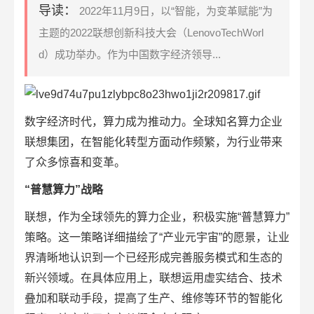
导读：
2022年11月9日，以“智能，为变革赋能”为
主题的2022联想创新科技大会（LenovoTechWorl
d）成功举办。作为中国数字经济领导...
数字经济时代，算力成为推动力。全球知名算力企业
联想集团，在智能化转型方面动作频繁，为行业带来
了众多惊喜和变革。
“普慧算力”战略
联想，作为全球领先的算力企业，积极实施“普慧算力”
策略。这一策略详细描绘了“产业元宇宙”的愿景，让业
界清晰地认识到一个已经形成完善服务模式和生态的
新兴领域。在具体应用上，联想运用虚实结合、技术
叠加和联动手段，提高了生产、维修等环节的智能化