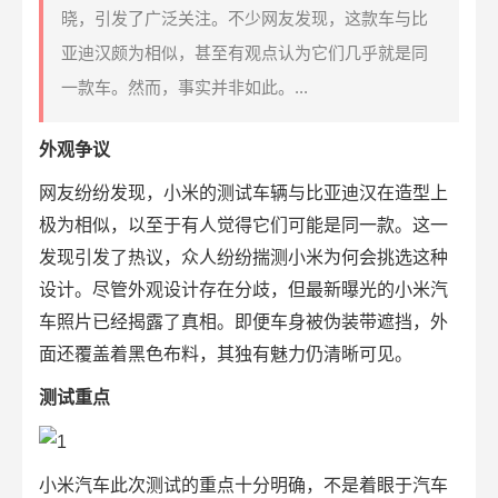
晓，引发了广泛关注。不少网友发现，这款车与比
亚迪汉颇为相似，甚至有观点认为它们几乎就是同
一款车。然而，事实并非如此。...
外观争议
网友纷纷发现，小米的测试车辆与比亚迪汉在造型上
极为相似，以至于有人觉得它们可能是同一款。这一
发现引发了热议，众人纷纷揣测小米为何会挑选这种
设计。尽管外观设计存在分歧，但最新曝光的
小米汽
车
照片已经揭露了真相。即便车身被伪装带遮挡，外
面还覆盖着黑色布料，其独有魅力仍清晰可见。
测试重点
小米汽车此次测试的重点十分明确，不是着眼于汽车