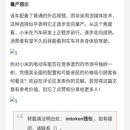
量产预示
该车配备了普通的外后视镜，而非采用流媒体技术，
这种选择似乎表明它正逐步走向量产。从这个角度
看，小米在汽车研发上正稳步前行，逐步走向成熟。
消费者有望不久后就能看到实车并亲身体验驾驶。
你对小米的电动车能否在竞争激烈的市场中独树一
帜，凭借其全面的配置和可能亲民的价格吸引顾客有
何看法？欢迎在评论区发表你的见解。若觉得这篇文
章有参考价值，别忘了点赞和分享给更多人！
转载请注明出处：
imtoken钱包
，如有疑
问，请联系（
）。