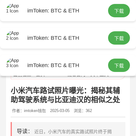
imToken: BTC & ETH
下载
imToken: BTC & ETH
下载
imtoken官网
imToken: BTC & ETH
下载
当前位置：
首页
>
imtoken钱包官网
> 文章正文
小米汽车路试照片曝光：揭秘其辅
助驾驶系统与比亚迪汉的相似之处
作者：imtoken钱包
2025-03-05
浏览：362
导读：
近日，小米汽车的真实路试照片终于揭