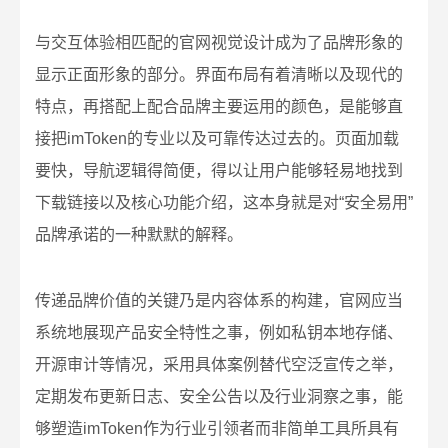
与交互体验相匹配的官网视觉设计成为了品牌形象的
显示正面形象的部分。界面布局有着清晰以及现代的
特点，再搭配上配合品牌主要运用的颜色，是能够直
接把imToken的专业以及可靠传达过去的。页面加载
要快，导航逻辑得简便，得以让用户能够轻易地找到
下载链接以及核心功能介绍，这本身就是对“安全易用”
品牌承诺的一种默默的解释。
传递品牌价值的关键乃是内容体系的构建，官网应当
系统地展现产品安全特性之事，例如私钥本地存储、
开源审计等情况，采用具体案例替代空泛宣传之举，
定期发布更新日志、安全公告以及行业洞察之事，能
够塑造imToken作为行业引领者而非简单工具所具有