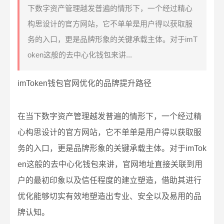
下数字资产管理越发普遍的情形下，一个经过精心
构思设计的官方网站，它不单单是用户得以获取服
务的入口，更是品牌形象的关键承载主体。对于imT
oken这般的去中心化钱包来讲...
imToken钱包官网优化的品牌提升路径
在当下数字资产管理越发普遍的情形下，一个经过精
心构思设计的官方网站，它不单单是用户得以获取服
务的入口，更是品牌形象的关键承载主体。对于imTok
en这般的去中心化钱包来讲，官网地址直接关联到用
户的最初印象以及信任程度的建立塑造，借助其进行
优化能够切实有效地塑造出专业、安全以及易用的品
牌认知。