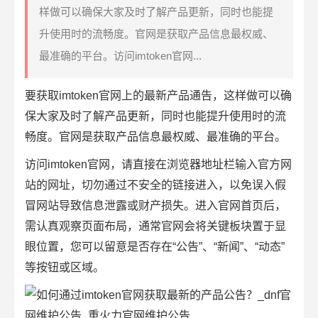
样做可以确保大家及时了解产品更新，同时也能提
升使用时的流畅度。官网是获取产品信息最权威、
最准确的平台。访问imtoken官网...
要获取
imtoken官网
上的最新产品通告，这样做可以确
保大家及时了解
产品更新
，同时也能提升使用时的流
畅度。官网是获取产品信息最权威、最准确的平台。
访问imtoken官网，请直接在浏览器地址栏输入官方网
站的网址，切勿通过不安全的链接进入，以免误入假
冒网站导致信息泄露或财产损失。进入官网首页后，
需认真观察页面布局，通常官网会将关键板块置于显
眼位置，您可以留意是否存在“公告”、“新闻”、“动态”
等按钮或区域。