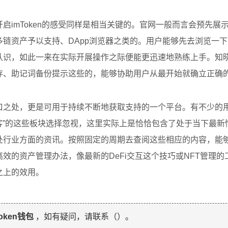
启imToken的感受同样是相当关键的。官网一般而言会预先展
链资产予以支持、DApp浏览器之类的。用户能够先去浏览一
认识，如此一来在实际开展操作之际便能更迅速地熟练上手。知
存、助记词备份提示这些的，能够协助用户从最开始就确立正确
口之处，更是可用于持续不断地获取支持的一个平台。有不少的
博客”的这些板块选择忽视，这里实际上是恰恰包含了处于当下最新
处行业方面的资讯。按照固定的周期去查阅这些相应的内容，能
效的资产管理办法，像最新的DeFi交互这个技巧或NFT管理的
之上的效用。
token钱包
，如有疑问，请联系（
）。