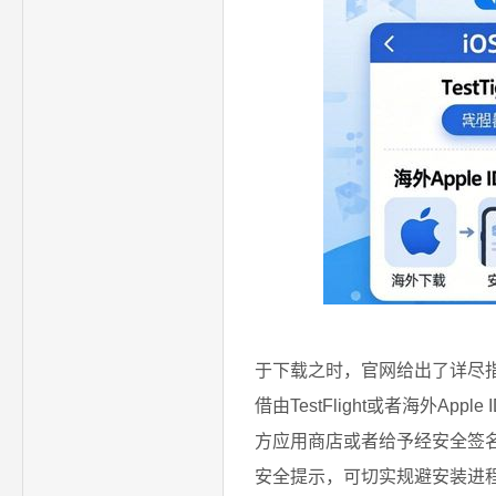
于下载之时，官网给出了详尽指
借由TestFlight或者海外A
方应用商店或者给予经安全签
安全提示，可切实规避安装进