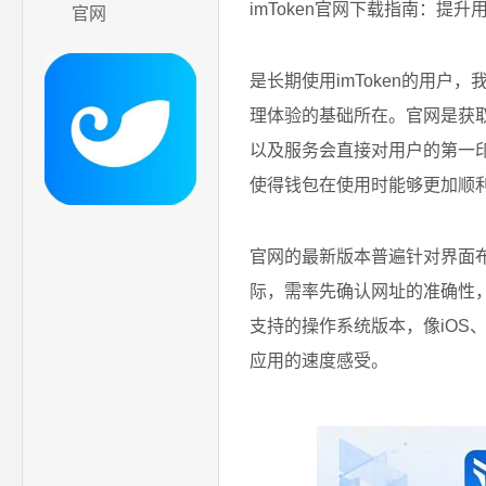
imToken官网下载指南：提
官网
是长期使用imToken的用
理体验的基础所在。官网是获
以及服务会直接对用户的第一
使得钱包在使用时能够更加顺
官网的最新版本普遍针对界面
际，需率先确认网址的准确性，
支持的操作系统版本，像iOS、
应用的速度感受。