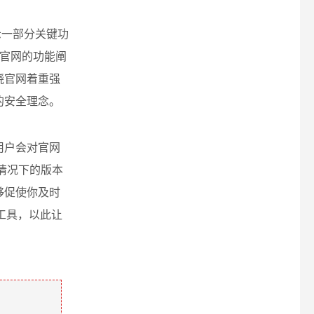
示一部分关键功
下官网的功能阐
晓官网着重强
的安全理念。
用户会对官网
情况下的版本
够促使你及时
工具，以此让