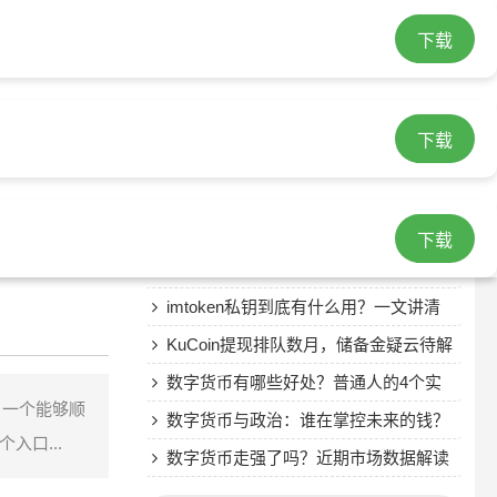
下载
最近发表
沧州数字货币支付公司：正规牌照与合
下载
规服务指南
群岛数字货币真的安全吗？揭秘背后的
真实风险
数字货币买理财：普通人能赚稳收益
吗？
数字货币发放最新消息：2026年最新进
下载
展与领取指南
数字货币最好的商品是信任
imtoken私钥到底有什么用？一文讲清
楚
KuCoin提现排队数月，储备金疑云待解
数字货币有哪些好处？普通人的4个实
，一个能够顺
际优势
数字货币与政治：谁在掌控未来的钱？
口...
数字货币走强了吗？近期市场数据解读