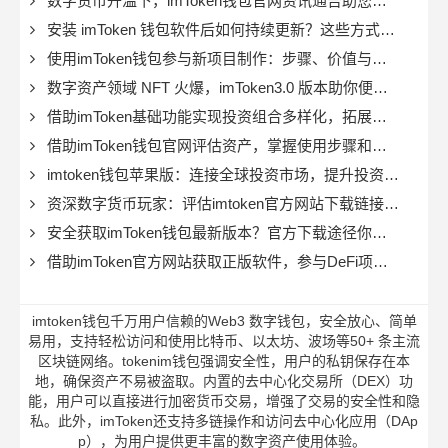
数字货币升温下，imToken钱包官网资讯通告助您便捷避险
安装 imToken 钱包软件后如何持续更新？这些方式要知道
使用imToken钱包参与新项目制作：步骤、价值与注意事项？
数字资产领域 NFT 火爆，imToken3.0 版本助你便捷保存资产
借助imToken基础功能实现投资组合多样化，拓展投资眼界与机会
借助imToken钱包官网评估资产，掌握使用步骤和估价方式很关键
imtoken钱包苹果版：连接全球投资市场，提升投资效率与安全性
资深数字货币玩家：评估imtoken官方网站下载链接安全性很重要
安全获取imToken钱包最新版本？官方下载途径你必须了解
借助imToken官方网站获取正版软件，参与DeFi项目增加财富指南
imtoken钱包千万用户信赖的Web3 数字钱包，安全放心、简单
易用，支持轻松访问和使用比特币、以太坊、波场等50+ 条主流
区块链网络。tokenim钱包强调安全性，用户的私钥保存在本
地，确保资产不易被盗取。内置的去中心化交易所（DEX）功
能，用户可以直接进行加密货币交易，增强了交易的安全性和隐
私。此外，imToken还支持多链操作和访问去中心化应用（DAp
p），为用户提供更丰富的数字资产使用体验。